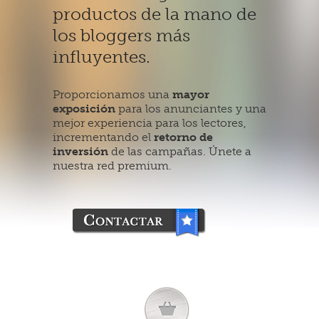
productos de la mano de
los bloggers más
influyentes.
Proporcionamos una
mayor
exposición
para los anunciantes y una
mejor experiencia para los lectores,
incrementando el
retorno de
inversión
de las campañas. Únete a
nuestra red premium.