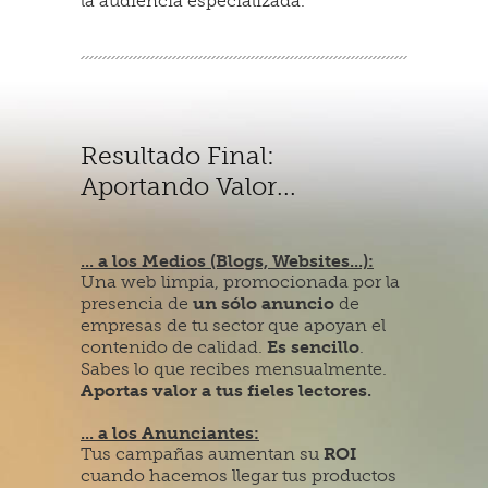
la audiencia especializada.
Resultado Final:
Aportando Valor...
... a los Medios (Blogs, Websites...):
Una web limpia, promocionada por la
presencia de
un sólo anuncio
de
empresas de tu sector que apoyan el
contenido de calidad.
Es sencillo
.
Sabes lo que recibes mensualmente.
Aportas valor a tus fieles lectores.
... a los Anunciantes:
Tus campañas aumentan su
ROI
cuando hacemos llegar tus productos